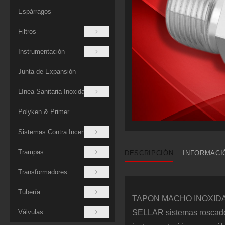
Espárragos
Filtros
Instrumentación
Junta de Expansión
Línea Sanitaria Inoxidable
Polyken & Primer
Sistemas Contra Incendios
Trampas
DESCRIPCIÓN
INFORMACI
Transformadores
Tubería
TAPON MACHO INOXIDABLE 
Válvulas
SELLAR sistemas roscados