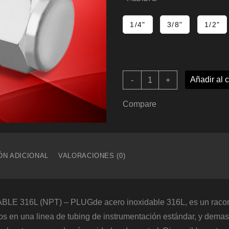
1/4"
3/8"
1/2"
TAPON
Añadir al c
-
+
MACHO
INOXIDABLE
316L
Compare
(NPT)
-
PLUG
cantidad
ÓN ADICIONAL
VALORACIONES (0)
316L (NPT) – PLUGde acero inoxidable 316L, es un racor /
 en una linea de tubing de instrumentación estándar, y demas