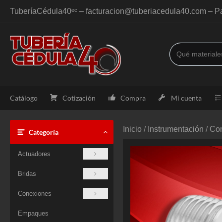
Saltar
TuberíaCédula40ᵉᶜ – facturacion@tuberiacedula40.com – Pa
al
contenido
Catálogo
Cotización
Compra
Mi cuenta
Inicio
/
Instrumentación
/
Con
Categoría
Actuadores
Bridas
Conexiones
Empaques