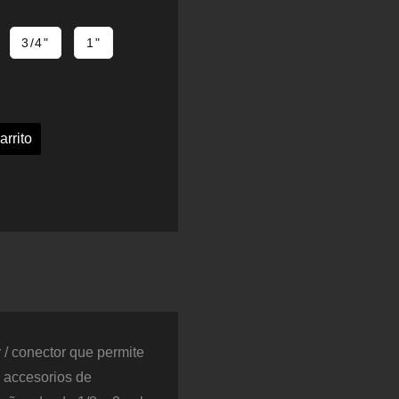
3/4"
1"
arrito
 conector que permite
 accesorios de