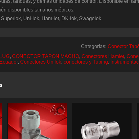
ulas, tanques, y demás unidades de control. Disponible en ta
bién disponibles tamaños métricos.
:
Superlok
,
Uni-lok
,
Ham-let
,
DK-lok
,
Swagelok
Categorías:
Conector Tap
LUG
,
CONECTOR TAPON MACHO
,
Conectores Hamlet
,
Conec
 Ecuador
,
Conectores Unilok
,
conectores y Tubing
,
Instrumentac
s