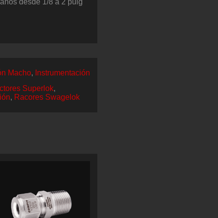
maños desde 1/8 a 2 pulg
ón Macho
,
Instrumentación
tores Superlok
,
ión
,
Racores Swagelok