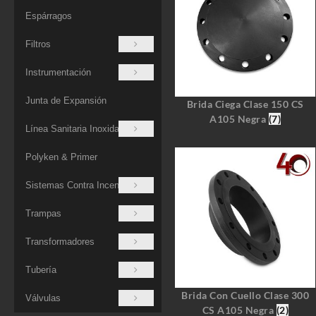
Espárragos
Filtros
Instrumentación
Junta de Expansión
Brida Ciega Clase 150 CS
A105 Negra
(7)
Línea Sanitaria Inoxidable
Polyken & Primer
Sistemas Contra Incendios
Trampas
Transformadores
Tubería
Brida Con Cuello Clase 300
Válvulas
CS A105 Negra
(2)