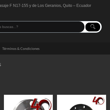
saje F N17-155 y de Los Geranios, Quito – Ecuador
Términos & Condiciones
s