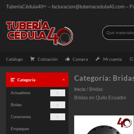
Saltar
TuberíaCédula40ᵉᶜ – facturacion@tuberiacedula40.com – Pa
al
contenido
Catálogo
Cotización
Compra
Mi cuenta
Categoría:
Brida
Categoría
Inicio
/ Bridas
Actuadores
Bridas en Quito Ecuador
Bridas
Conexiones
Empaques