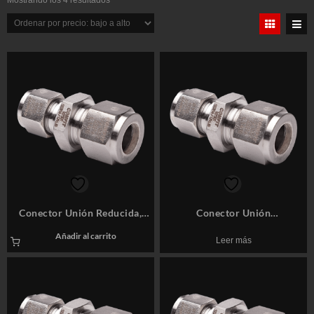
Mostrando los 4 resultados
por
precio:
bajo
a
alto
Conector Unión Reducida,
Conector Unión
3/8″ODT x 1/4″ODT, SS316 –
Reducida,1/2″ODT x 1/4″ODT,
Añadir al carrito
Leer más
COMFIT P/N: 6CRUD-4
SS316 – COMFIT P/N: 8CRUD-
4