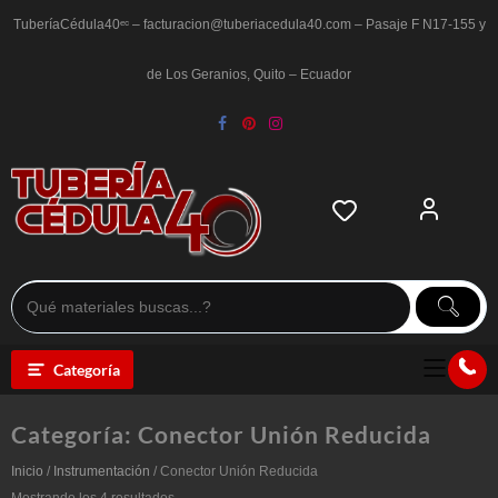
Saltar
al
TuberíaCédula40ᵉᶜ – facturacion@tuberiacedula40.com – Pasaje F N17-155 y
contenido
de Los Geranios, Quito – Ecuador
Categoría
Categoría:
Conector Unión Reducida
Inicio
/
Instrumentación
/ Conector Unión Reducida
Ordenado