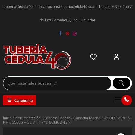
Saltar
al
TuberíaCédula40ᵉᶜ – facturacion@tuberiacedula40.com – Pasaje F N17-155 y
contenido
de Los Geranios, Quito – Ecuador
Categoría
Inicio
/
Instrumentación
/
Conector Macho
/ Conector Macho, 1/2″ ODT x 3/4″ M-
NPT, SS316 – COMFIT P/N: 8CMCD-12N