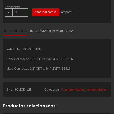
4 disponibles
Conector
-
+
Añadir al carrito
Compare
Macho,
1/2"
ODT
x
3/4"
DESCRIPCIÓN
INFORMACIÓN ADICIONAL
M-
NPT,
SS316
-
COMFIT
P/N:
PARTE No.: 8CMCD-12N
8CMCD-
12N
Conector Macho, 1/2″ ODT x 3/4″ M-NPT, SS316
cantidad
Male Connector, 1/2″ ODT x 3/4″ MNPT, SS316
SKU:
8CMCD-12N
Categorías:
Conector Macho
,
Instrumentación
Productos relacionados