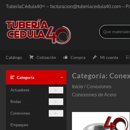
Saltar
TuberíaCédula40ᵉᶜ – facturacion@tuberiacedula40.com – Pa
al
contenido
Catálogo
Cotización
Compra
Mi cuenta
Categoría:
Conex
Categoría
Inicio
/ Conexiones
Actuadores
Conexiones de Acero
Bridas
Conexiones
Empaques