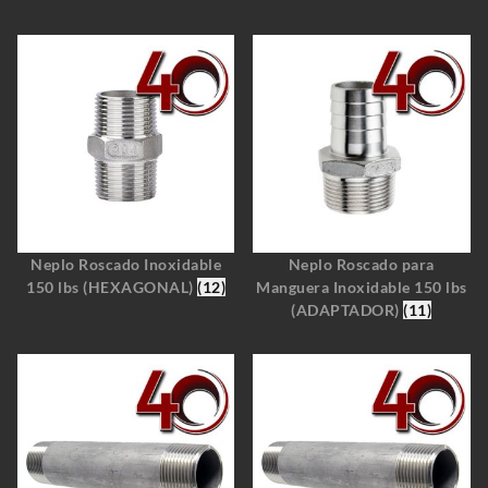
Neplo Roscado Inoxidable
Neplo Roscado para
150 lbs (HEXAGONAL)
(12)
Manguera Inoxidable 150 lbs
(ADAPTADOR)
(11)