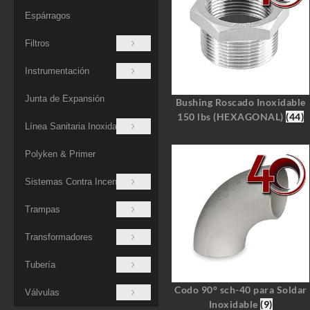
Espárragos
Filtros
Instrumentación
Junta de Expansión
Bushing Roscado Inoxidable
150 lbs (HEXAGONAL)
(44)
Línea Sanitaria Inoxidable
Polyken & Primer
Sistemas Contra Incendios
Trampas
Transformadores
Tubería
Codo 90° sch-40 para Soldar
Válvulas
Inoxidable
(9)