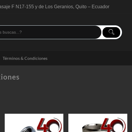
saje F N17-155 y de Los Geranios, Quito – Ecuador
Términos & Condiciones
iones