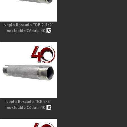
Neplo Roscado TBE 2-1/2"
Inoxidable Cédula 40
(5)
Neplo Roscado TBE 3/8"
Inoxidable Cédula 40
(8)