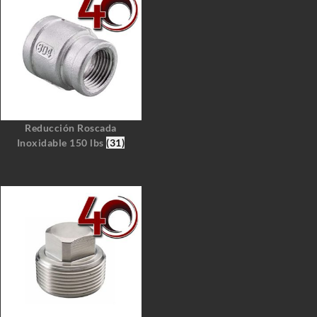
Reducción Roscada
Inoxidable 150 lbs
(31)