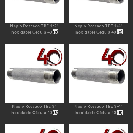
Neplo Roscado TBE 1/2"
Neplo Roscado TBE 1/4"
Inoxidable Cédula 40
(8)
Inoxidable Cédula 40
(8)
Neplo Roscado TBE 3"
Neplo Roscado TBE 3/4"
Inoxidable Cédula 40
(5)
Inoxidable Cédula 40
(8)