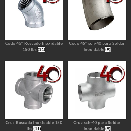
Codo 45° Roscado Inoxidable
Codo 45° sch-40 para Soldar
150 lbs
(11)
Inoxidable
(9)
Cruz Roscada Inoxidable 150
Cruz sch-40 para Soldar
lbs
(11)
Inoxidable
(9)