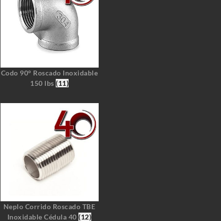
Codo 90° Roscado Inoxidable
150 lbs
(11)
Neplo Corrido Roscado TBE
Inoxidable Cédula 40
(12)