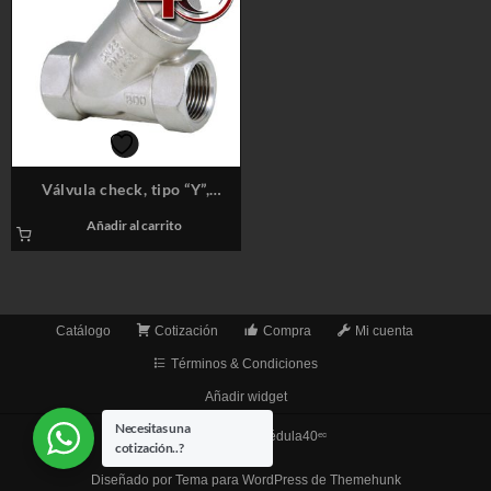
Válvula check, tipo “Y”,
extremos NPT, 4″, 800#
Añadir al carrito
Catálogo
Cotización
Compra
Mi cuenta
Términos & Condiciones
Añadir widget
Necesitas una
© 2026
TuberíaCédula40ᵉᶜ
cotización..?
Diseñado por
Tema para WordPress de Themehunk