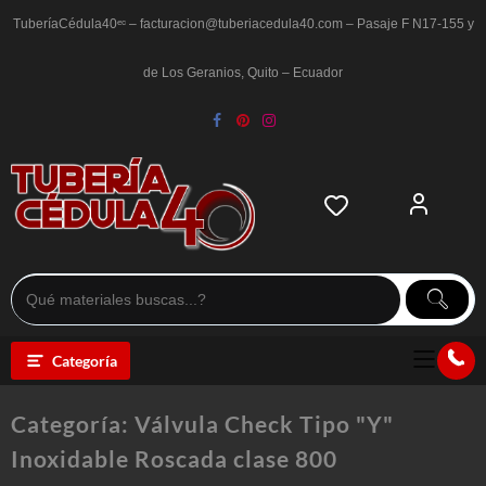
Saltar
al
TuberíaCédula40ᵉᶜ – facturacion@tuberiacedula40.com – Pasaje F N17-155 y
contenido
de Los Geranios, Quito – Ecuador
Categoría
Categoría:
Válvula Check Tipo "Y"
Inoxidable Roscada clase 800