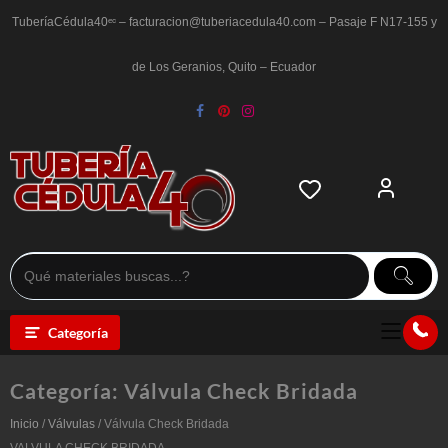
Saltar
al
TuberíaCédula40ᵉᶜ – facturacion@tuberiacedula40.com – Pasaje F N17-155 y
contenido
de Los Geranios, Quito – Ecuador
Categoría
Categoría:
Válvula Check Bridada
Inicio
/
Válvulas
/ Válvula Check Bridada