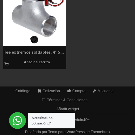
Tee extremos soldables, 4″ Sch
40S
Añadir al carrito
Catálogo
Cotización
Compra
Mi cuenta
Términos & Condiciones
Añadir widget
Necesitas una
© 2026
TuberíaCédula40ᵉᶜ
cotización..?
Diseñado por
Tema para WordPress de Themehunk