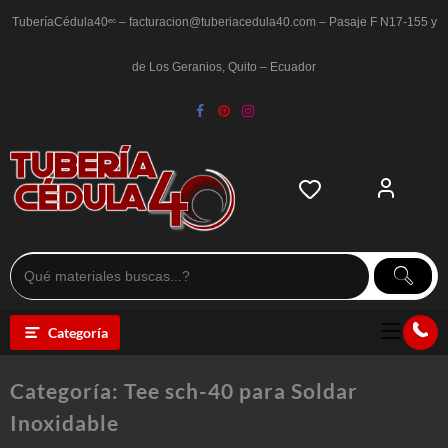
Saltar
al
TuberíaCédula40ᵉᶜ – facturacion@tuberiacedula40.com – Pasaje F N17-155 y
contenido
de Los Geranios, Quito – Ecuador
Categoría
Categoría:
Tee sch-40 para Soldar
Inoxidable