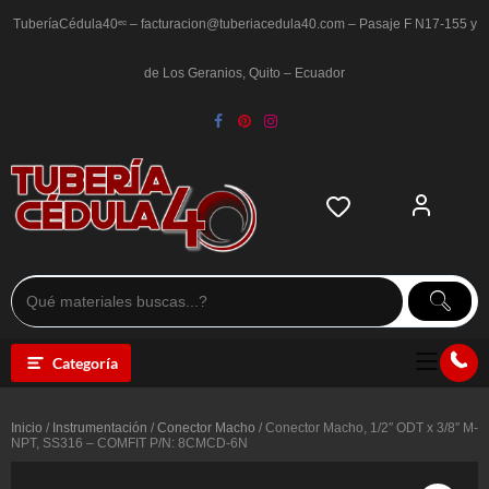
Saltar
al
TuberíaCédula40ᵉᶜ – facturacion@tuberiacedula40.com – Pasaje F N17-155 y
contenido
de Los Geranios, Quito – Ecuador
Categoría
Inicio
/
Instrumentación
/
Conector Macho
/ Conector Macho, 1/2″ ODT x 3/8″ M-
NPT, SS316 – COMFIT P/N: 8CMCD-6N