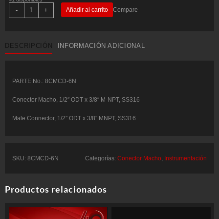
Conector
-
+
Añadir al carrito
Compare
Macho,
1/2"
ODT
x
3/8"
DESCRIPCIÓN
INFORMACIÓN ADICIONAL
M-
NPT,
SS316
-
COMFIT
P/N:
PARTE No.: 8CMCD-6N
8CMCD-
6N
Conector Macho, 1/2″ ODT x 3/8″ M-NPT, SS316
cantidad
Male Connector, 1/2″ ODT x 3/8″ MNPT, SS316
SKU:
8CMCD-6N
Categorías:
Conector Macho
,
Instrumentación
Productos relacionados