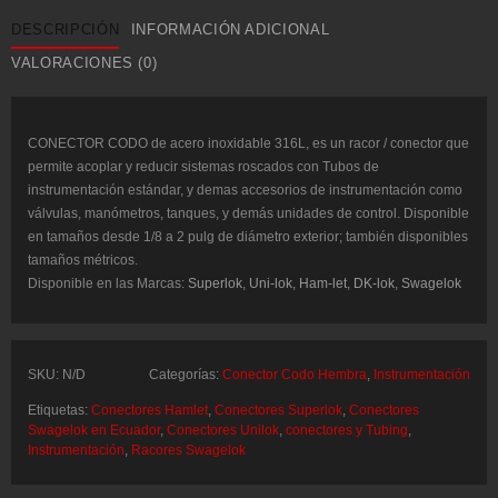
OD
DESCRIPCIÓN
INFORMACIÓN ADICIONAL
316L
cantidad
VALORACIONES (0)
CONECTOR CODO de acero inoxidable 316L, es un racor / conector que
permite acoplar y reducir sistemas roscados con Tubos de
instrumentación estándar, y demas accesorios de instrumentación como
válvulas, manómetros, tanques, y demás unidades de control. Disponible
en tamaños desde 1/8 a 2 pulg de diámetro exterior; también disponibles
tamaños métricos.
Disponible en las Marcas:
Superlok
,
Uni-lok
,
Ham-let
,
DK-lok
,
Swagelok
SKU:
N/D
Categorías:
Conector Codo Hembra
,
Instrumentación
Etiquetas:
Conectores Hamlet
,
Conectores Superlok
,
Conectores
Swagelok en Ecuador
,
Conectores Unilok
,
conectores y Tubing
,
Instrumentación
,
Racores Swagelok