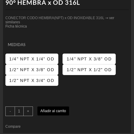
90° HEMBRA x OD 316L
CONECTOR CODO HEMBRA(NPT) x OD INOXIDABLE 316L ⇝
ver
similares
Ficha técnica
MEDIDAS
1/4" NPT X 1/4" OD
1/4" NPT X 3/8" OD
1/2" NPT X 3/8" OD
1/2" NPT X 1/2" OD
1/2" NPT X 3/4" OD
CONECTOR
-
+
Añadir al carrito
CODO
INOXIDABLE
(NPT)
90°
Compare
HEMBRA
x