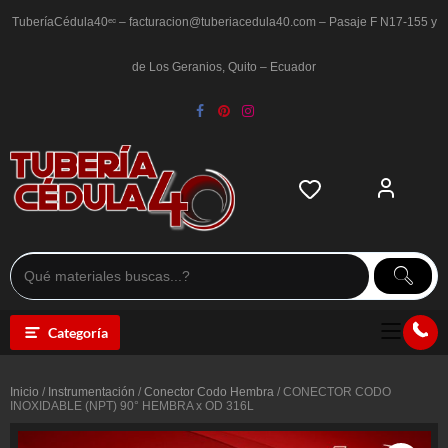
Saltar
al
TuberíaCédula40ᵉᶜ – facturacion@tuberiacedula40.com – Pasaje F N17-155 y
contenido
de Los Geranios, Quito – Ecuador
Categoría
Inicio
/
Instrumentación
/
Conector Codo Hembra
/ CONECTOR CODO
INOXIDABLE (NPT) 90° HEMBRA x OD 316L