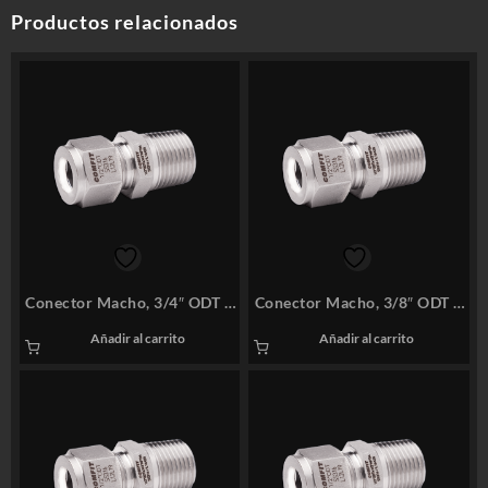
Productos relacionados
Conector Macho, 3/4″ ODT x
Conector Macho, 3/8″ ODT x
3/4″ M-NPT, SS316 – COMFIT
1/4″M-NPT, SS316 – COMFIT
Añadir al carrito
Añadir al carrito
P/N: 12CMCD-12N
P/N: 6CMCD-4N