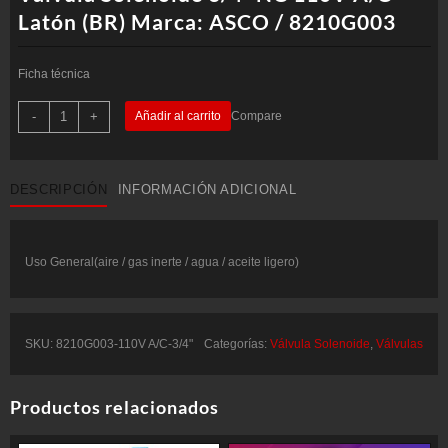
Latón (BR) Marca: ASCO / 8210G003
Ficha técnica
Válvula
-
+
Añadir al carrito
Compare
Solenoide
3/4"
NC
110V
A/C
DESCRIPCIÓN
INFORMACIÓN ADICIONAL
Latón
(BR)
Marca:
ASCO
/
8210G003
Uso General(aire / gas inerte / agua / aceite ligero)
cantidad
SKU:
8210G003-110V A/C-3/4"
Categorías:
Válvula Solenoide
,
Válvulas
Productos relacionados