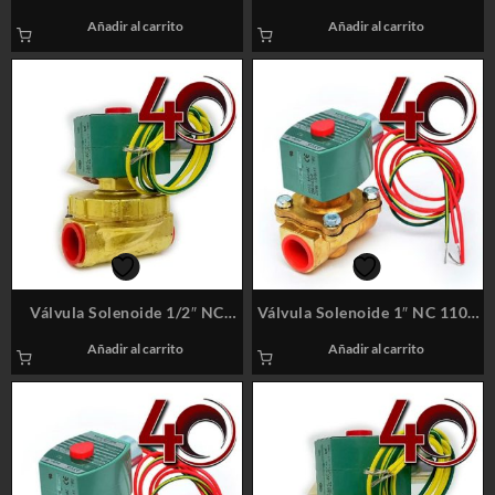
220V A/C Latón (BR) Marca:
110V A/C Latón (BR) Marca:
Añadir al carrito
Añadir al carrito
ASCO / 8210G003
ASCO / 8220G406
Válvula Solenoide 1/2″ NC
Válvula Solenoide 1″ NC 110V
220V A/C Latón (BR) Marca:
A/C Latón (BR) Marca: ASCO /
Añadir al carrito
Añadir al carrito
ASCO / 8220G406
8210G004