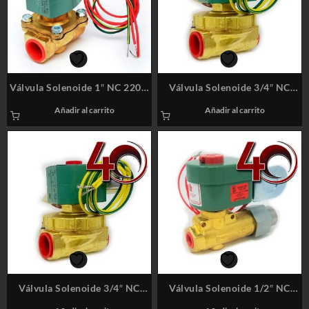
Válvula Solenoide 1″ NC 220V
Válvula Solenoide 3/4″ NC
A/C Latón (BR) Marca: ASCO /
110V A/C Latón (BR) Marca:
Añadir al carrito
Añadir al carrito
8210G004
ASCO / 8220G409
Válvula Solenoide 3/4″ NC
Válvula Solenoide 1/2″ NC
220V A/C Latón (BR) Marca:
110V A/C Latón (BR) Marca: