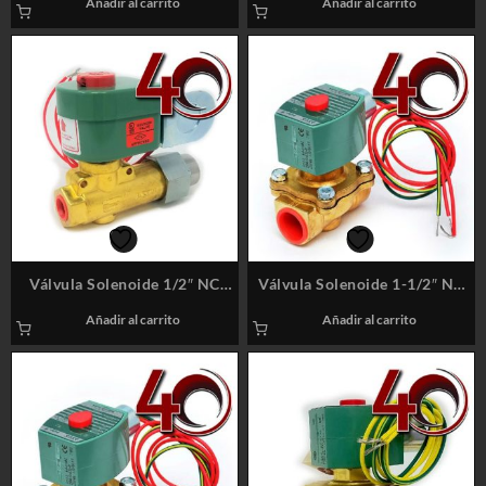
Añadir al carrito
Añadir al carrito
ASCO / 8220G409
ASCO / 8266D077V
Válvula Solenoide 1/2″ NC
Válvula Solenoide 1-1/2″ NC
220V A/C Latón (BR) Marca:
110V A/C Latón (BR) Marca:
Añadir al carrito
Añadir al carrito
ASCO / 8266D077V
ASCO / 8210G022