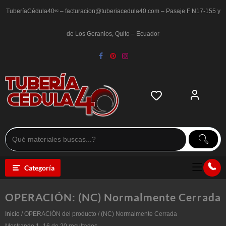
Saltar
al
TuberíaCédula40ᵉᶜ – facturacion@tuberiacedula40.com – Pasaje F N17-155 y
contenido
de Los Geranios, Quito – Ecuador
Categoría
OPERACIÓN:
(NC) Normalmente Cerrada
Inicio
/ OPERACIÓN del producto / (NC) Normalmente Cerrada
Ordenado