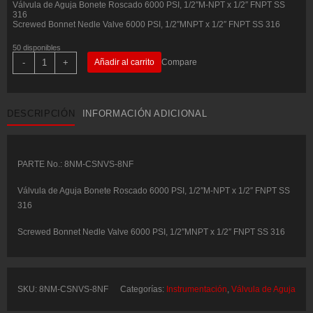
Válvula de Aguja Bonete Roscado 6000 PSI, 1/2″M-NPT x 1/2″ FNPT SS
316
Screwed Bonnet Nedle Valve 6000 PSI, 1/2″MNPT x 1/2″ FNPT SS 316
50 disponibles
Válvula
-
+
Añadir al carrito
Compare
de
Aguja
Bonete
Roscado
6000
DESCRIPCIÓN
INFORMACIÓN ADICIONAL
PSI,
1/2"M-
NPT
x
1/2"
FNPT
PARTE No.: 8NM-CSNVS-8NF
SS
316
Válvula de Aguja Bonete Roscado 6000 PSI, 1/2″M-NPT x 1/2″ FNPT SS
-
COMFIT
316
P/N:
8NM-
Screwed Bonnet Nedle Valve 6000 PSI, 1/2″MNPT x 1/2″ FNPT SS 316
CSNVS-
8NF
cantidad
SKU:
8NM-CSNVS-8NF
Categorías:
Instrumentación
,
Válvula de Aguja