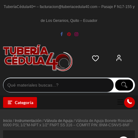
Saltar
al
TuberíaCédula40ᵉᶜ – facturacion@tuberiacedula40.com – Pasaje F N17-155 y
contenido
de Los Geranios, Quito – Ecuador
Categoría
Inicio
/
Instrumentación
/
Válvula de Aguja
/ Válvula de Aguja Bonete Roscado
6000 PSI, 1/2″M-NPT x 1/2″ FNPT SS 316 – COMFIT P/N: 8NM-CSNVS-8NF