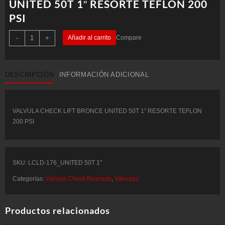
UNITED 50T 1″ RESORTE TEFLON 200
PSI
VALVULA
-
+
Añadir al carrito
Compare
CHECK
LIFT
BRONCE
UNITED
50T
DESCRIPCIÓN
INFORMACIÓN ADICIONAL
1"
RESORTE
TEFLON
200
PSI
cantidad
VALVULA CHECK LIFT BRONCE UNITED 50T 1″ RESORTE TEFLON
200 PSI
SKU:
LCLD-176_UNITED 50T 1"
Categorías:
Válvula Check Roscada
,
Válvulas
Productos relacionados