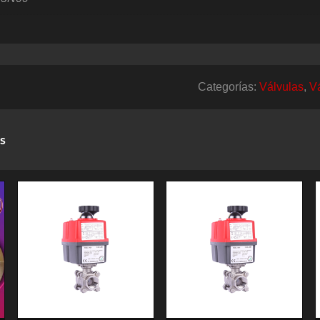
Categorías:
Válvulas
,
V
s