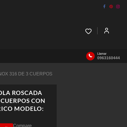
Llamar
0963160444
INOX 316 DE 3 CUERPOS
BOLA ROSCADA
3 CUERPOS CON
RICO MODELO:
Compare