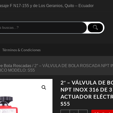
saje F N17-155 y de Los Geranios, Quito – Ecuador
Términos & Condiciones
De Bola Roscadas
/ 2″ – VÁLVULA DE BOLA ROSCADA NPT 
CO MODELO: S55
2″ – VÁLVULA DE 
NPT INOX 316 DE 
ACTUADOR ELÉCT
S55
2"