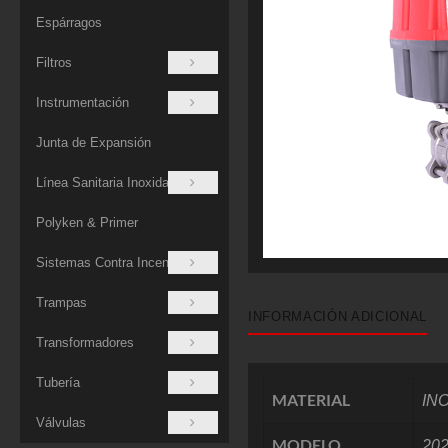
Espárragos
Filtros
Instrumentación
Junta de Expansión
Línea Sanitaria Inoxidable
Polyken & Primer
Sistemas Contra Incendios
Trampas
INFORMACIÓN ADICIONAL
Transformadores
Tubería
MATERIAL
IN
Válvulas
MODELO
20