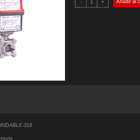
Añadir al c
-
+
-
VÁLVULA
DE
BOLA
ROSCADA
NPT
INOX
316
DE
3
CUERPOS
CON
ACTUADOR
ELÉCTRICO
MODELO:
S55
cantidad
OXIDABLE-316
25N09