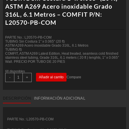
ASTM A269 Acero inoxidable Grado
316L, 6.1 Metros – COMFIT P/N:
L20570-PB-COM
PARTE No.: L20570-PB-COM
TUBING Sin Costura 1″ x 0.065″ (20 ft)
ASTM A269 Acero inoxidable Grado 316L, 6.1 Metros
TUBING ft)
COMFIT, ASTM A269 Latest Edition, Heat treated, seamless cold finished
stainless steel tubing, Grade 316L, 6.1 meters ( 20 ft ) lenghts, 1″ x 0.065″
Wall. PRECIO POR TUBO DE 20 PIES
68 disponibles
TUBING
-
+
Añadir al carrito
Compare
Sin
Costura
1"
x
0.065"
DESCRIPCIÓN
INFORMACIÓN ADICIONAL
(20
ft)
ASTM
A269
Acero
inoxidable
PARTE No.: L20570-PB-COM
Grado
316L,