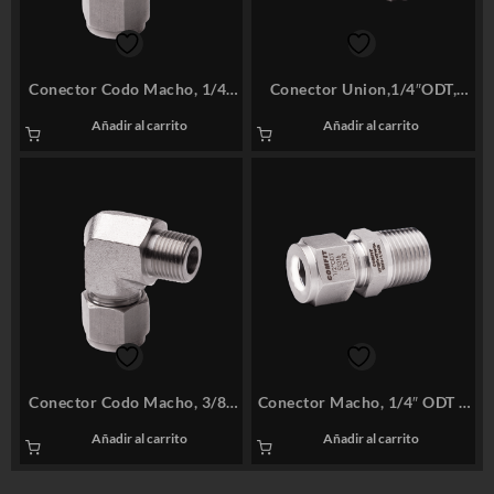
Conector Codo Macho, 1/4″
Conector Union,1/4″ODT,
ODT x 1/4″ M-NPT, SS316 –
SS316 – COMFIT P/N: 4CUD
Añadir al carrito
Añadir al carrito
COMFIT P/N: 4CMED-4N
Conector Codo Macho, 3/8″
Conector Macho, 1/4″ ODT x
ODT x 3/8″ M-NPT, SS316 –
1/4″ M-NPT, SS316 – COMFIT
Añadir al carrito
Añadir al carrito
COMFIT P/N: 6CMED-6N
P/N: 4CMCD-4N