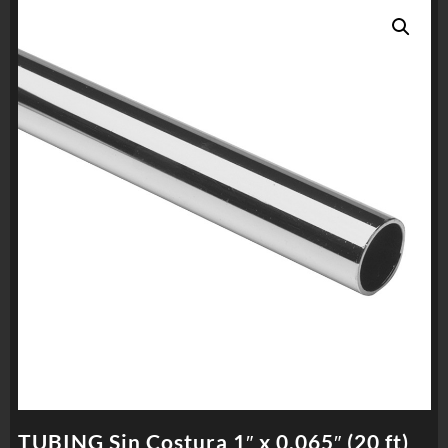
TUBING Sin Costura 1″ x 0.065″ (20 ft)