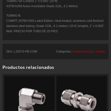
TUBING Sin Costura 1″ x 0.065″ (20 ft)
6.1
Metros
ASTM A269 Acero inoxidable Grado 316L, 6.1 Metros
-
COMFIT
TUBING ft)
P/N:
L20570-
COMFIT, ASTM A269 Latest Edition, Heat treated, seamless cold finished
PB-
stainless steel tubing, Grade 316L, 6.1 meters ( 20 ft ) lenghts, 1″ x 0.065″
COM
cantidad
Wall. PRECIO POR TUBO DE 20 PIES
SKU:
L20570-PB-COM
Categorías:
Instrumentación
,
Tubing
Productos relacionados