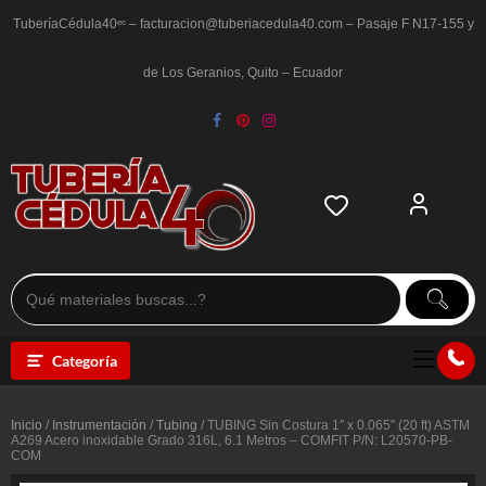
Saltar
al
TuberíaCédula40ᵉᶜ – facturacion@tuberiacedula40.com – Pasaje F N17-155 y
contenido
de Los Geranios, Quito – Ecuador
Categoría
Inicio
/
Instrumentación
/
Tubing
/ TUBING Sin Costura 1″ x 0.065″ (20 ft) ASTM
A269 Acero inoxidable Grado 316L, 6.1 Metros – COMFIT P/N: L20570-PB-
COM