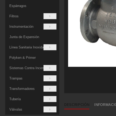
Espárragos
Filtros
Instrumentación
Junta de Expansión
Línea Sanitaria Inoxidable
Polyken & Primer
Sistemas Contra Incendios
Trampas
Transformadores
Tubería
DESCRIPCIÓN
INFORMACI
Válvulas