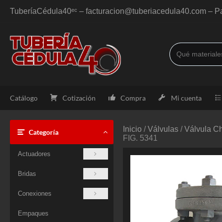
Saltar
TuberíaCédula40ᵉᶜ – facturacion@tuberiacedula40.com – Pa
al
contenido
Catálogo
Cotización
Compra
Mi cuenta
Inicio
/
Válvulas
/
Válvula C
Categoría
FIG. 5341
Actuadores
Bridas
Conexiones
Empaques