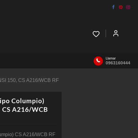
Llamar
0963160444
NSI 150, CS A216/WCB RF
po Columpio)
, CS A216/WCB
umpio) CS A216/WCB RF