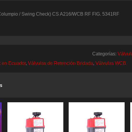
cantidad
olumpio / Swing Check) CS A216/WCB RF FIG. 5341RF
Categorías:
Válvul
k en Ecuador
,
Válvulas de Retención Bridada
,
Válvulas WCB
s