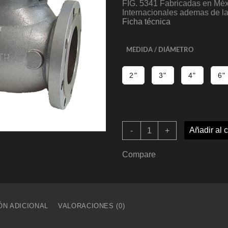
FIG. 5341 Fabricadas en Méxi
Internacionales ademas de l
Ficha técnica
MEDIDA / DIÁMETRO
2"
3"
4"
6"
VALVULA
Añadir al c
-
+
CHECK
(Tipo
Columpio)
Compare
BRIDADA
ANSI
150,
CS
A216/WCB
ÓN ADICIONAL
VALORACIONES (0)
RF
FIG.
5341