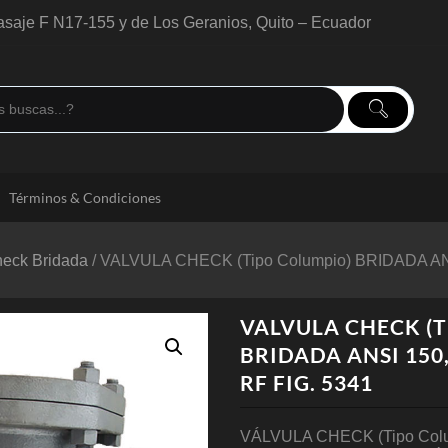
saje F N17-155 y de Los Geranios, Quito – Ecuador
Términos & Condiciones
heck Bridada
/ VALVULA CHECK (Tipo Columpio) BRIDADA A
VALVULA CHECK (Ti
BRIDADA ANSI 150
RF FIG. 5341
VÁLVULA CHECK (Tipo Col