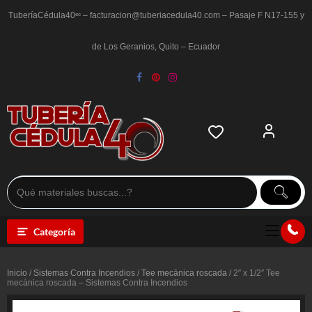
Saltar
al
TuberíaCédula40ᵉᶜ – facturacion@tuberiacedula40.com – Pasaje F N17-155 y
contenido
de Los Geranios, Quito – Ecuador
Categoría
Inicio
/
Sistemas Contra Incendios
/
Tee mecánica roscada
/ 2″ x 1/2″ Tee
mecánica roscada – Sistemas Contra Incendios