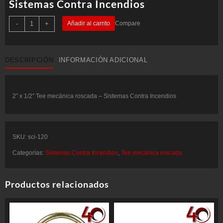
Sistemas Contra Incendios
2"
-
+
Añadir al carrito
Compare
x
1/2"
Tee
mecánica
roscada
DESCRIPCIÓN
INFORMACIÓN ADICIONAL
-
Sistemas
Contra
Incendios
cantidad
2″ x 1/2″ Tee mecánica roscada – Sistemas Contra Incendios
SKU:
sci-120
Categorías:
Sistemas Contra Incendios
,
Tee mecánica roscada
Productos relacionados