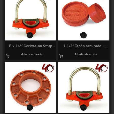
1″ x 1/2″ Derivación Strap
1-1/2″ Tapón ranurado –
roscado – Sistemas Contra
Sistemas Contra Incendios
Añadir al carrito
Añadir al carrito
Incendios