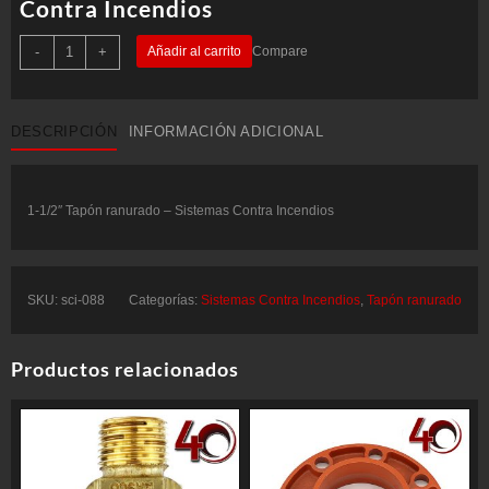
Contra Incendios
1-
-
+
Añadir al carrito
Compare
1/2"
Tapón
ranurado
-
Sistemas
DESCRIPCIÓN
INFORMACIÓN ADICIONAL
Contra
Incendios
cantidad
1-1/2″ Tapón ranurado – Sistemas Contra Incendios
SKU:
sci-088
Categorías:
Sistemas Contra Incendios
,
Tapón ranurado
Productos relacionados