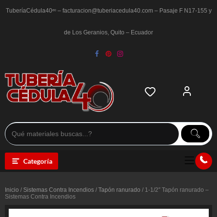
Saltar
al
TuberíaCédula40ᵉᶜ – facturacion@tuberiacedula40.com – Pasaje F N17-155 y
contenido
de Los Geranios, Quito – Ecuador
Categoría
Inicio
/
Sistemas Contra Incendios
/
Tapón ranurado
/ 1-1/2″ Tapón ranurado –
Sistemas Contra Incendios