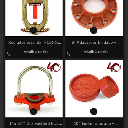
Rociador estándar F156 ½”
6″ Adaptador bridado –
68°C(155°F) K 5.6 Bronce
Sistemas Contra Incendios
Añadir al carrito
Añadir al carrito
1″ x 3/4″ Derivación Strap
10″ Tapón ranurado –