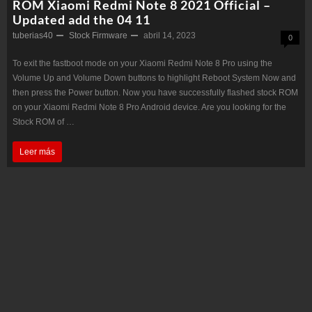
ROM Xiaomi Redmi Note 8 2021 Official –
Updated add the 04 11
tuberias40
Stock Firmware
abril 14, 2023
0
To exit the fastboot mode on your Xiaomi Redmi Note 8 Pro using the
Volume Up and Volume Down buttons to highlight Reboot System Now and
then press the Power button. Now you have successfully flashed stock ROM
on your Xiaomi Redmi Note 8 Pro Android device. Are you looking for the
Stock ROM of …
ROM
Leer más
Xiaomi
Redmi
Note
8
2021
Official
–