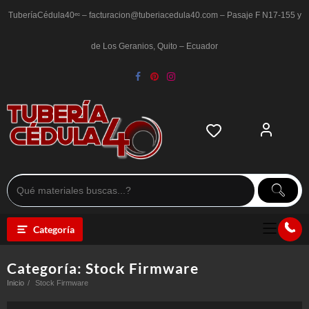
Saltar
al
TuberíaCédula40ᵉᶜ – facturacion@tuberiacedula40.com – Pasaje F N17-155 y
contenido
de Los Geranios, Quito – Ecuador
Categoría
Categoría:
Stock Firmware
Inicio
Stock Firmware