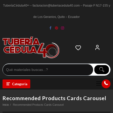
Saltar
al
TuberíaCédula40ᵉᶜ – facturacion@tuberiacedula40.com – Pasaje F N17-155 y
contenido
de Los Geranios, Quito – Ecuador
Categoría
Recommended Products Cards Carousel
Inicio
Recommended Products Cards Carousel