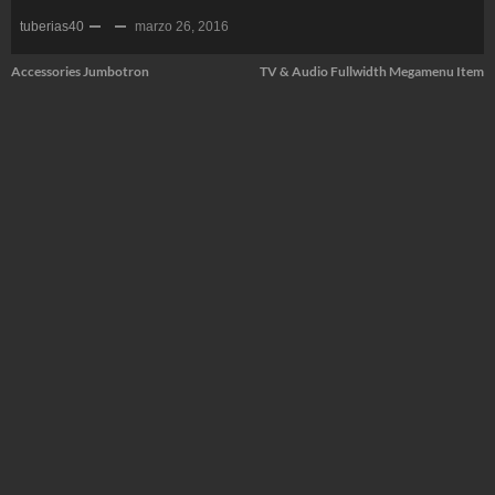
tuberias40
marzo 26, 2016
Navegación
Accessories Jumbotron
TV & Audio Fullwidth Megamenu Item
de
entradas