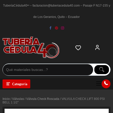
Saltar
al
TuberíaCédula40ᵉᶜ – facturacion@tuberiacedula40.com – Pasaje F N17-155 y
contenido
de Los Geranios, Quito – Ecuador
Categoría
Inicio
/
Válvulas
/
Válvula Check Roscada
/ VALVULA CHECK LIFT 800 PSI
BELL 1 1/2″