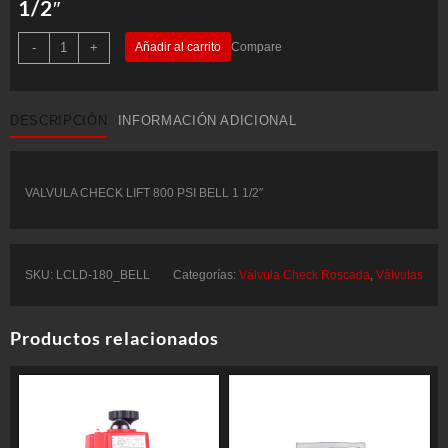
1/2″
VALVULA
-
+
Añadir al carrito
Compare
CHECK
LIFT
800
PSI
BELL
DESCRIPCIÓN
INFORMACIÓN ADICIONAL
1
1/2"
cantidad
VALVULA CHECK LIFT 800 PSI BELL 1 1/2″
SKU:
LCLD-180_BELL
Categorías:
Válvula Check Roscada
,
Válvulas
Productos relacionados