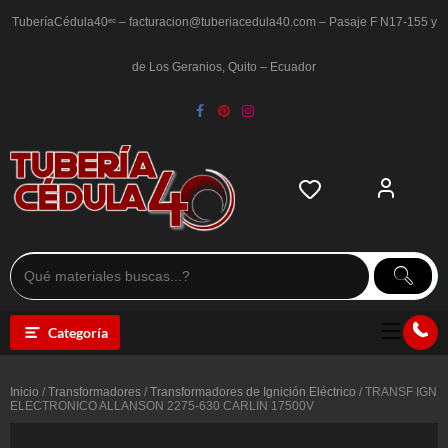
Saltar
al
TuberíaCédula40ᵉᶜ – facturacion@tuberiacedula40.com – Pasaje F N17-155 y
contenido
de Los Geranios, Quito – Ecuador
Categoría
Inicio
/
Transformadores
/
Transformadores de Ignición Eléctrico
/ TRANSF IGN
ELECTRONICO ALLANSON 2275-630 CARLIN 17500V