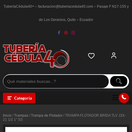
Saltar
al
TuberíaCédula40ᵉᶜ – facturacion@tuberiacedula40.com – Pasaje F N17-155 y
contenido
de Los Geranios, Quito – Ecuador
Categoría
Inicio
/
Trampas
/
Trampa de Flotador
/ TRAMPA FLOTADOR BRIDA TLV J3X-
21 1/2 1″ SS