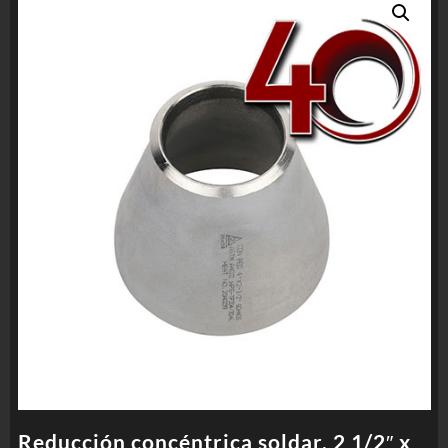
Reducción concéntrica soldar, 2 1/2″ x