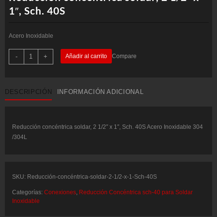
1″, Sch. 40S
Acero Inoxidable
Reducción
-
+
Añadir al carrito
Compare
concéntrica
soldar,
2
1/2"
x
DESCRIPCIÓN
INFORMACIÓN ADICIONAL
1",
Sch.
40S
cantidad
Reducción concéntrica soldar, 2 1/2″ x 1″, Sch. 40S Acero Inoxidable 304
/304L
SKU:
Reducción-concéntrica-soldar-2-1/2-x-1-Sch-40S
Categorías:
Conexiones
,
Reducción Concéntrica sch-40 para Soldar
Inoxidable