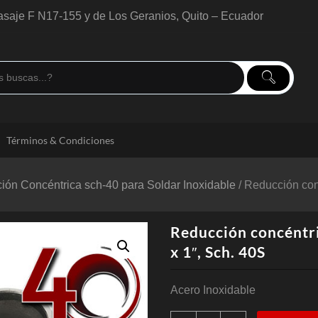
saje F N17-155 y de Los Geranios, Quito – Ecuador
Términos & Condiciones
ión Concéntrica sch-40 para Soldar Inoxidable
/ Reducción conc
Reducción concéntri
x 1″, Sch. 40S
Acero Inoxidable
Reducción