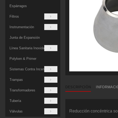
Espárragos
Filtros
Instrumentación
Junta de Expansión
Línea Sanitaria Inoxidable
Polyken & Primer
Sistemas Contra Incendios
Trampas
DESCRIPCIÓN
INFORMACI
Transformadores
Tubería
Reducción concéntrica sol
Válvulas