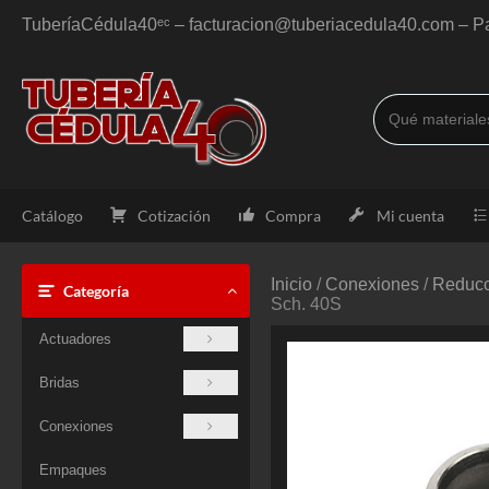
Saltar
TuberíaCédula40ᵉᶜ – facturacion@tuberiacedula40.com – Pa
al
contenido
Catálogo
Cotización
Compra
Mi cuenta
Inicio
/
Conexiones
/
Reducc
Categoría
Sch. 40S
Actuadores
Bridas
Conexiones
Empaques