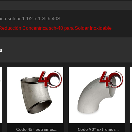
ica-soldar-1-1/2-x-1-Sch-40S
Reducción Concéntrica sch-40 para Soldar Inoxidable
s
Codo 45° extremos
Codo 90° extremos