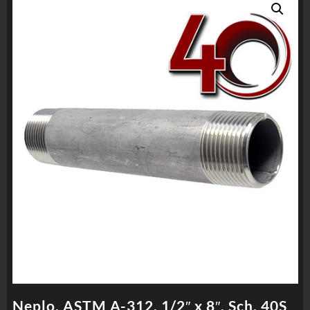
Neplo, ASTM A-312, 1/2″ x 8″, Sch. 40S