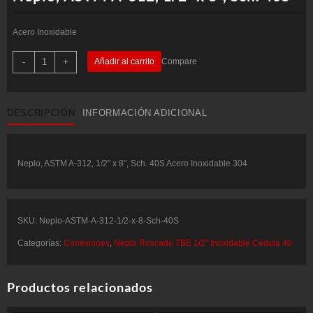
Acero Inoxidable
Neplo,
-
+
Añadir al carrito
Compare
ASTM
A-
312,
1/2"
x
DESCRIPCIÓN
INFORMACIÓN ADICIONAL
8",
Sch.
40S
cantidad
Neplo, ASTM A-312, 1/2″ x 8″, Sch. 40S Acero Inoxidable 304
SKU:
Neplo-ASTM-A-312-1/2-x-8-Sch-40S
Categorías:
Conexiones
,
Neplo Roscado TBE 1/2" Inoxidable Cédula 40
Productos relacionados