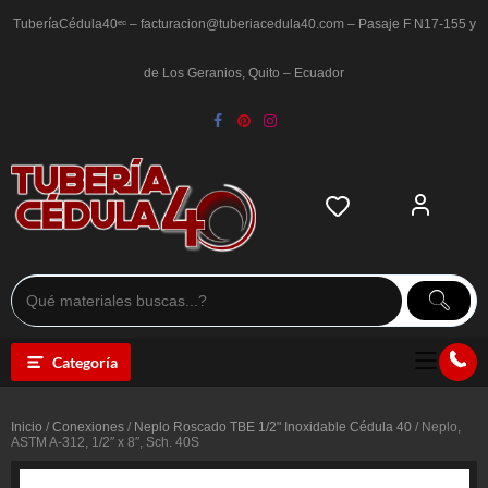
Saltar
al
TuberíaCédula40ᵉᶜ – facturacion@tuberiacedula40.com – Pasaje F N17-155 y
contenido
de Los Geranios, Quito – Ecuador
Categoría
Inicio
/
Conexiones
/
Neplo Roscado TBE 1/2" Inoxidable Cédula 40
/ Neplo,
ASTM A-312, 1/2″ x 8″, Sch. 40S