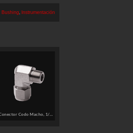
 Bushing
,
Instrumentación
Conector Codo Macho, 1/4″
ODT x 1/4″ M-NPT, SS316 –
COMFIT P/N: 4CMED-4N