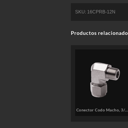
SKU:
16CPRB-12N
Productos relacionado
Conector Codo Macho, 3/8
ODT x 1/4″ M-NPT, SS316 
COMFIT P/N: 6CMED-4N