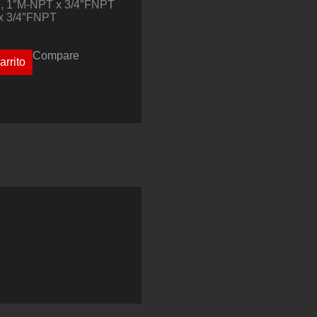
g, 1″M-NPT x 3/4″FNPT
x 3/4″FNPT
Compare
arrito