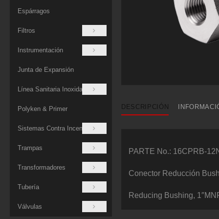
Espárragos
Filtros
Instrumentación
Junta de Expansión
Línea Sanitaria Inoxidable
DESCRIPCIÓN
INFORMACI
Polyken & Primer
Sistemas Contra Incendios
Trampas
PARTE No.: 16CPRB-12
Transformadores
Conector Reducción Bus
Tubería
Reducing Bushing, 1″MN
Válvulas