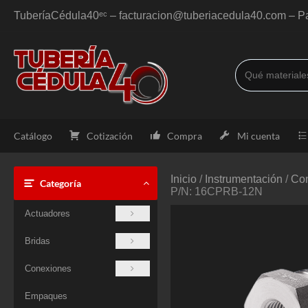
Saltar
TuberíaCédula40ᵉᶜ – facturacion@tuberiacedula40.com – Pa
al
contenido
Catálogo
Cotización
Compra
Mi cuenta
Inicio
/
Instrumentación
/
Con
Categoría
P/N: 16CPRB-12N
Actuadores
Bridas
Conexiones
Empaques