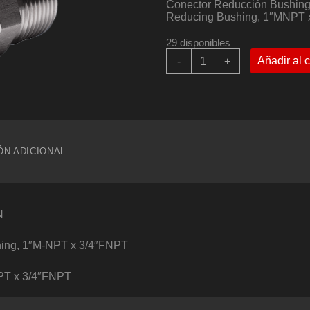
Conector Reducción Bushin
Reducing Bushing, 1″MNPT 
29 disponibles
Conector
Añadir al c
-
+
Reducción
Bushing,
1"M-
NPT
x
3/4"FNPT
-
ÓN ADICIONAL
COMFIT
P/N:
16CPRB-
12N
cantidad
N
hing, 1″M-NPT x 3/4″FNPT
PT x 3/4″FNPT