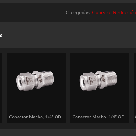
Categorías:
Conector Reducción
s
″
Conector Macho, 1/4″ ODT
Conector Macho, 1/4″ ODT
–
x 3/8″ M-NPT, SS316 –
x 1/4″ M-NPT, SS316 –
COMFIT P/N: 4CMCD-6N
COMFIT P/N: 4CMCD-4N