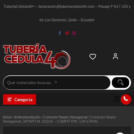
Saltar
al
TuberíaCédula40ᵉᶜ – facturacion@tuberiacedula40.com – Pasaje F N17-155 y
contenido
de Los Geranios, Quito – Ecuador
Categoría
Inicio
/
Instrumentación
/
Conector Neplo Hexagonal
/ Conector Neplo
Hexagonal, 3/4″NPT-M, SS316 – COMFIT P/N: 12N-CPHN