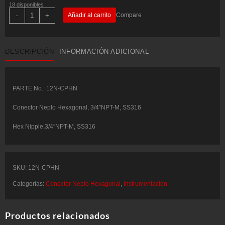
18 disponibles
Conector
-
+
Añadir al carrito
Compare
Neplo
Hexagonal,
3/4"NPT-
M,
SS316
DESCRIPCIÓN
INFORMACIÓN ADICIONAL
-
COMFIT
P/N:
12N-
CPHN
cantidad
PARTE No.: 12N-CPHN
Conector Neplo Hexagonal, 3/4″NPT-M, SS316
Hex Nipple,3/4″NPT-M, SS316
SKU:
12N-CPHN
Categorías:
Conector Neplo Hexagonal
,
Instrumentación
Productos relacionados