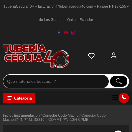
Saltar
al
TuberíaCédula40ᵉᶜ – facturacion@tuberiacedula40.com – Pasaje F N17-155 y
contenido
de Los Geranios, Quito – Ecuador
Categoría
Inicio
/
Instrumentación
/
Conector Codo Macho
/ Conector Codo
Macho,3/4″NPT-M, SS316 – COMFIT P/N: 12N-CPME