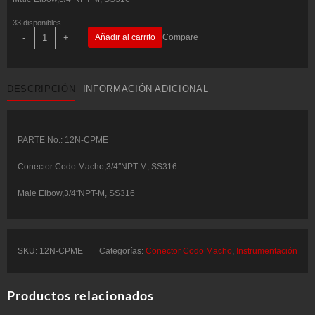
33 disponibles
Conector
-
+
Añadir al carrito
Compare
Codo
Macho,3/4"NPT-
M,
SS316
-
DESCRIPCIÓN
INFORMACIÓN ADICIONAL
COMFIT
P/N:
12N-
CPME
cantidad
PARTE No.: 12N-CPME
Conector Codo Macho,3/4″NPT-M, SS316
Male Elbow,3/4″NPT-M, SS316
SKU:
12N-CPME
Categorías:
Conector Codo Macho
,
Instrumentación
Productos relacionados