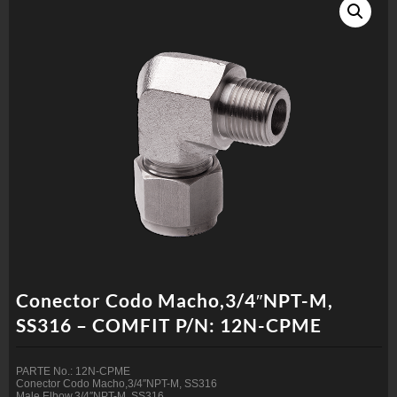
Conector Codo Macho,3/4″NPT-M,
SS316 – COMFIT P/N: 12N-CPME
PARTE No.: 12N-CPME
Conector Codo Macho,3/4″NPT-M, SS316
Male Elbow,3/4″NPT-M, SS316