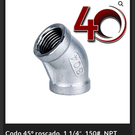
Codo 45° roscado, 1 1/4″, 150#, NPT