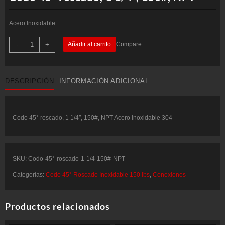
Acero Inoxidable
Codo
-
+
Añadir al carrito
Compare
45°
roscado,
1
1/4",
150#,
DESCRIPCIÓN
INFORMACIÓN ADICIONAL
NPT
cantidad
Codo 45° roscado, 1 1/4″, 150#, NPT Acero Inoxidable 304
SKU:
Codo-45°-roscado-1-1/4-150#-NPT
Categorías:
Codo 45° Roscado Inoxidable 150 lbs
,
Conexiones
Productos relacionados