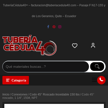
Saltar
al
TuberíaCédula40ᵉᶜ – facturacion@tuberiacedula40.com – Pasaje F N17-155 y
contenido
de Los Geranios, Quito – Ecuador
Categoría
Inicio
/
Conexiones
/
Codo 45° Roscado Inoxidable 150 lbs
/ Codo 45°
roscado, 1 1/4″, 150#, NPT