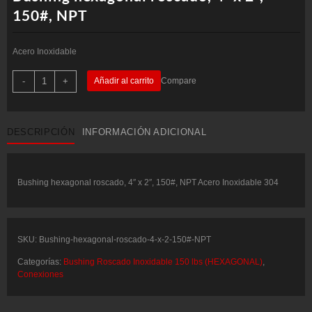
150#, NPT
Acero Inoxidable
Bushing
-
+
Añadir al carrito
Compare
hexagonal
roscado,
4"
x
2",
DESCRIPCIÓN
INFORMACIÓN ADICIONAL
150#,
NPT
cantidad
Bushing hexagonal roscado, 4″ x 2″, 150#, NPT Acero Inoxidable 304
SKU:
Bushing-hexagonal-roscado-4-x-2-150#-NPT
Categorías:
Bushing Roscado Inoxidable 150 lbs (HEXAGONAL)
,
Conexiones