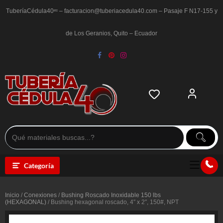
Saltar
al
TuberíaCédula40ᵉᶜ – facturacion@tuberiacedula40.com – Pasaje F N17-155 y
contenido
de Los Geranios, Quito – Ecuador
Categoría
Inicio
/
Conexiones
/
Bushing Roscado Inoxidable 150 lbs
(HEXAGONAL)
/ Bushing hexagonal roscado, 4″ x 2″, 150#, NPT