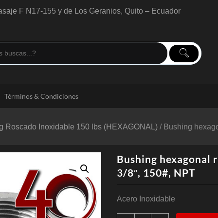
saje F N17-155 y de Los Geranios, Quito – Ecuador
Términos & Condiciones
g Roscado Inoxidable 150 lbs (HEXAGONAL)
/ Bushing hexagon
Bushing hexagonal r
3/8″, 150#, NPT
Acero Inoxidable
Bushing