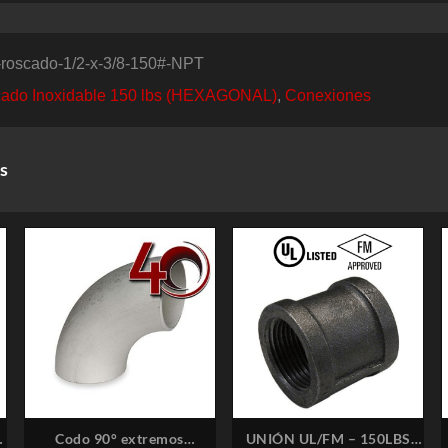
roscado-1/2-x-3/8-150#-NPT
ado Inoxidable 150 lbs (HEXAGONAL)
,
Conexiones
s
–
Codo 90° extremos
UNIÓN UL/FM – 150LBS