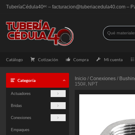
Saltar
TuberíaCédula40ᵉᶜ – facturacion@tuberiacedula40.com – Pa
al
contenido
Catálogo
Cotización
Compra
Mi cuenta
Inicio
/
Conexiones
/
Bushin
Categoría
150#, NPT
Actuadores
Bridas
Conexiones
Empaques