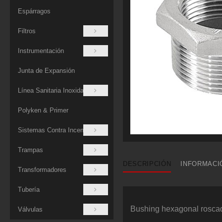
Espárragos
Filtros
Instrumentación
Junta de Expansión
Línea Sanitaria Inoxidable
Polyken & Primer
Sistemas Contra Incendios
Trampas
DESCRIPCIÓN
INFORMACI
Transformadores
Tubería
Bushing hexagonal roscad
Válvulas