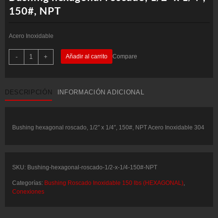
150#, NPT
Acero Inoxidable
Bushing
-
+
Añadir al carrito
Compare
hexagonal
roscado,
1/2"
x
1/4",
DESCRIPCIÓN
INFORMACIÓN ADICIONAL
150#,
NPT
cantidad
Bushing hexagonal roscado, 1/2″ x 1/4″, 150#, NPT Acero Inoxidable 304
SKU:
Bushing-hexagonal-roscado-1/2-x-1/4-150#-NPT
Categorías:
Bushing Roscado Inoxidable 150 lbs (HEXAGONAL)
,
Conexiones