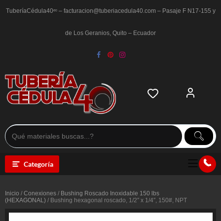
Saltar
al
TuberíaCédula40ᵉᶜ – facturacion@tuberiacedula40.com – Pasaje F N17-155 y
contenido
de Los Geranios, Quito – Ecuador
Categoría
Inicio
/
Conexiones
/
Bushing Roscado Inoxidable 150 lbs
(HEXAGONAL)
/ Bushing hexagonal roscado, 1/2″ x 1/4″, 150#, NPT