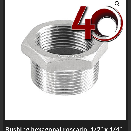
Bushing hexagonal roscado, 1/2″ x 1/4″,