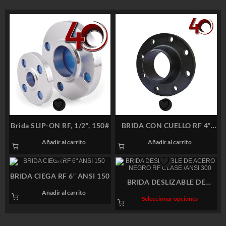
Brida SLIP-ON RF, 1/2″, 150#
BRIDA CON CUELLO RF 4″
ANSI 150 SCH STD Y 40
Añadir al carrito
Añadir al carrito
BRIDA CIEGA RF 6″ ANSI 150
BRIDA DESLIZABLE DE
ACERO NEGRO RF CLASE
Añadir al carrito
Este
Seleccionar opciones
/ANSI 300
product
tiene
múltiple
variante