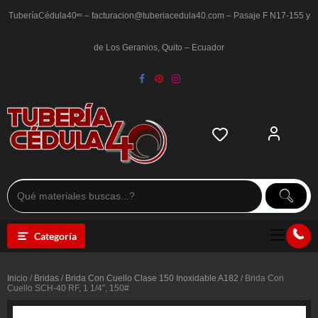
Saltar
al
TuberíaCédula40ᵉᶜ – facturacion@tuberiacedula40.com – Pasaje F N17-155 y
contenido
de Los Geranios, Quito – Ecuador
Categoría
Inicio
/
Bridas
/
Brida Con Cuello Clase 150 Inoxidable A182
/ Brida Con
Cuello SCH-40 RF, 1 1/4″, 150#