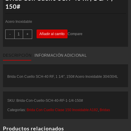
150#
Acero Inoxidable
Brida
-
+
Añadir al carrito
Compare
Con
Cuello
SCH-
40
RF,
DESCRIPCIÓN
INFORMACIÓN ADICIONAL
1
1/4",
150#
cantidad
Brida Con Cuello SCH-40 RF, 1 1/4″, 150# Acero Inoxidable 304/304L
SKU:
Brida-Con-Cuello-SCH-40-RF-1-1/4-150#
Categorías:
Brida Con Cuello Clase 150 Inoxidable A182
,
Bridas
Productos relacionados