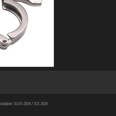
Inoxidable
SUS-
304
/
SS-
304
cantidad
xidable SUS-304 / SS-304