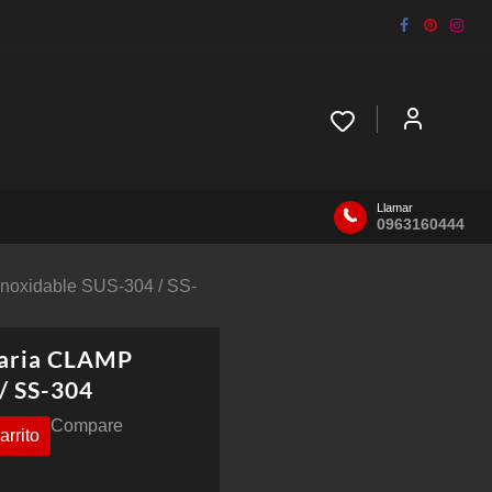
Llamar
0963160444
Inoxidable SUS-304 / SS-
taria CLAMP
/ SS-304
Compare
arrito