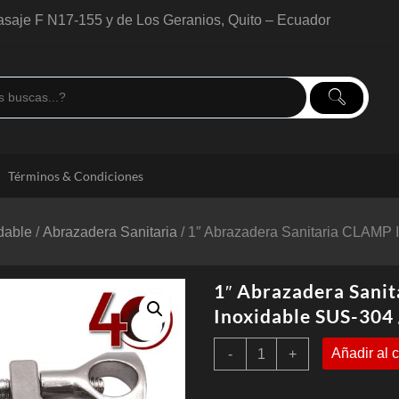
saje F N17-155 y de Los Geranios, Quito – Ecuador
Términos & Condiciones
idable
/
Abrazadera Sanitaria
/ 1″ Abrazadera Sanitaria CLAMP 
1″ Abrazadera Sani
Inoxidable SUS-304 
1"
Añadir al c
-
+
Abrazadera
Sanitaria
CLAMP