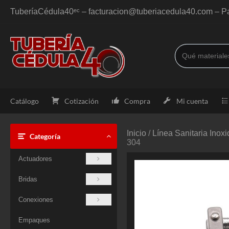
Saltar
TuberíaCédula40ᵉᶜ – facturacion@tuberiacedula40.com – Pa
al
contenido
Catálogo
Cotización
Compra
Mi cuenta
Inicio
/
Línea Sanitaria Inox
Categoría
304
Actuadores
Bridas
Conexiones
Empaques