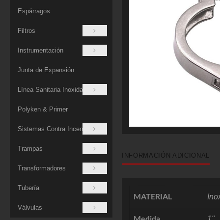
Espárragos
Filtros
Instrumentación
Junta de Expansión
Línea Sanitaria Inoxidable
Polyken & Primer
Sistemas Contra Incendios
Trampas
INFORMACIÓN ADICIONAL
Transformadores
Tubería
MATERIAL
Ino
Válvulas
Medida
1"