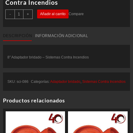
Contra Incendios
8"
-
+
Añadir al carrito
Compare
Adaptador
bridado
-
Sistemas
Contra
DESCRIPCIÓN
INFORMACIÓN ADICIONAL
Incendios
cantidad
8″ Adaptador bridado – Sistemas Contra Incendios
SKU:
sci-086
Categorías:
Adaptador bridado
,
Sistemas Contra Incendios
Productos relacionados