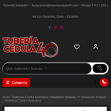
Saltar
al
TuberíaCédula40ᵉᶜ – facturacion@tuberiacedula40.com – Pasaje F N17-155 y
contenido
de Los Geranios, Quito – Ecuador
Categoría
Inicio
/
Sistemas Contra Incendios
/
Adaptador bridado
/ 8″ Adaptador bridado
– Sistemas Contra Incendios