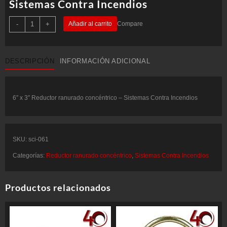
Sistemas Contra Incendios
6"
-
+
Añadir al carrito
Compare
x
3"
Reductor
ranurado
concéntrico
DESCRIPCIÓN
INFORMACIÓN ADICIONAL
-
Sistemas
Contra
Incendios
cantidad
6″ x 3″ Reductor ranurado concéntrico – Sistemas Contra Incendios
SKU:
sci-061
Categorías:
Reductor ranurado concéntrico
,
Sistemas Contra Incendios
Productos relacionados