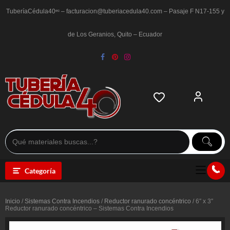
Saltar
al
TuberíaCédula40ᵉᶜ – facturacion@tuberiacedula40.com – Pasaje F N17-155 y
contenido
de Los Geranios, Quito – Ecuador
Categoría
Inicio
/
Sistemas Contra Incendios
/
Reductor ranurado concéntrico
/ 6″ x 3″
Reductor ranurado concéntrico – Sistemas Contra Incendios