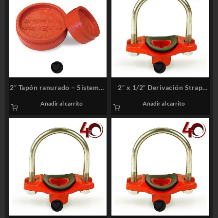
2″ Tapón ranurado – Sistemas
2″ x 1/2″ Derivación Strap
Contra Incendios
roscado – Sistemas Contra
Añadir al carrito
Añadir al carrito
Incendios