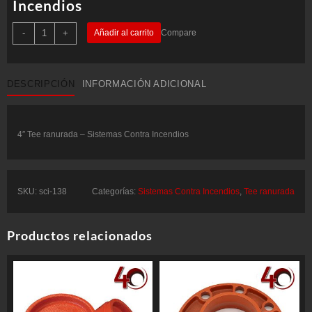
Incendios
4"
-
+
Añadir al carrito
Compare
Tee
ranurada
-
Sistemas
Contra
DESCRIPCIÓN
INFORMACIÓN ADICIONAL
Incendios
cantidad
4″ Tee ranurada – Sistemas Contra Incendios
SKU:
sci-138
Categorías:
Sistemas Contra Incendios
,
Tee ranurada
Productos relacionados