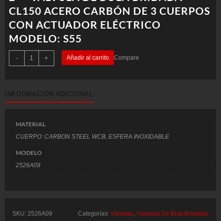
CL150 ACERO CARBÓN DE 3 CUERPOS
CON ACTUADOR ELÉCTRICO
MODELO: S55
2"
-
+
Añadir al carrito
Compare
-
VÁLVULA
DE
BOLA
BRIDADA
INFORMACIÓN ADICIONAL
CL150
ACERO
CARBÓN
DE
3
MATERIAL
CUERPOS
CON
CUERPO: CARBON STEEL WCB, ESFERA INOXIDABLE
ACTUADOR
ELÉCTRICO
MODELO
MODELO:
S55
2526A09
cantidad
SKU:
2526A09
Categorías:
Válvulas
,
Válvulas De Bola Bridadas