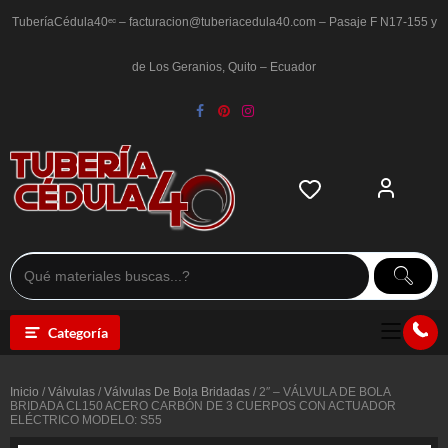
Saltar
al
TuberíaCédula40ᵉᶜ – facturacion@tuberiacedula40.com – Pasaje F N17-155 y
contenido
de Los Geranios, Quito – Ecuador
Categoría
Inicio
/
Válvulas
/
Válvulas De Bola Bridadas
/ 2″ – VÁLVULA DE BOLA
BRIDADA CL150 ACERO CARBÓN DE 3 CUERPOS CON ACTUADOR
ELÉCTRICO MODELO: S55