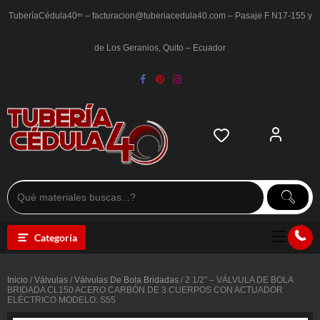
Saltar
al
TuberíaCédula40ᵉᶜ – facturacion@tuberiacedula40.com – Pasaje F N17-155 y
contenido
de Los Geranios, Quito – Ecuador
Categoría
Inicio
/
Válvulas
/
Válvulas De Bola Bridadas
/ 2 1/2″ – VÁLVULA DE BOLA
BRIDADA CL150 ACERO CARBÓN DE 3 CUERPOS CON ACTUADOR
ELÉCTRICO MODELO: S55