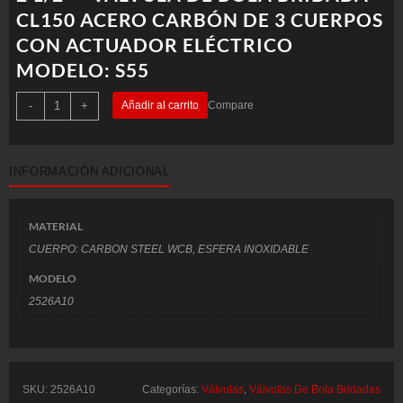
CL150 ACERO CARBÓN DE 3 CUERPOS
CON ACTUADOR ELÉCTRICO
MODELO: S55
2
-
+
Añadir al carrito
Compare
1/2"
-
VÁLVULA
DE
BOLA
INFORMACIÓN ADICIONAL
BRIDADA
CL150
ACERO
CARBÓN
DE
MATERIAL
3
CUERPOS
CUERPO: CARBON STEEL WCB, ESFERA INOXIDABLE
CON
ACTUADOR
MODELO
ELÉCTRICO
MODELO:
2526A10
S55
cantidad
SKU:
2526A10
Categorías:
Válvulas
,
Válvulas De Bola Bridadas