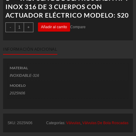
INOX 316 DE 3 CUERPOS CON
ACTUADOR ELÉCTRICO MODELO: S20
1"
-
+
Añadir al carrito
Compare
-
VÁLVULA
DE
BOLA
ROSCADA
INFORMACIÓN ADICIONAL
NPT
INOX
316
DE
3
MATERIAL
CUERPOS
CON
INOXIDABLE-316
ACTUADOR
ELÉCTRICO
MODELO
MODELO:
S20
2025N06
cantidad
SKU:
2025N06
Categorías:
Válvulas
,
Válvulas De Bola Roscadas