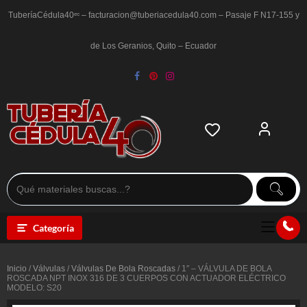
Saltar
al
TuberíaCédula40ᵉᶜ – facturacion@tuberiacedula40.com – Pasaje F N17-155 y
contenido
de Los Geranios, Quito – Ecuador
Categoría
Inicio
/
Válvulas
/
Válvulas De Bola Roscadas
/ 1″ – VÁLVULA DE BOLA
ROSCADA NPT INOX 316 DE 3 CUERPOS CON ACTUADOR ELÉCTRICO
MODELO: S20