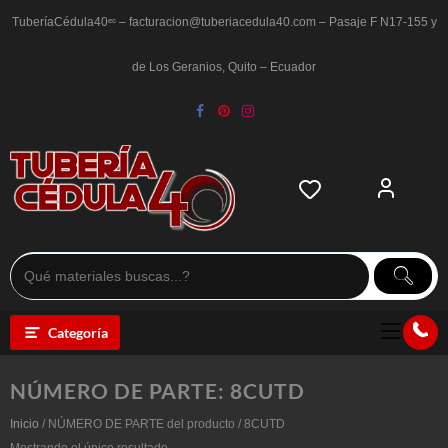
Saltar
al
TuberíaCédula40ᵉᶜ – facturacion@tuberiacedula40.com – Pasaje F N17-155 y
contenido
de Los Geranios, Quito – Ecuador
Categoría
NÚMERO DE PARTE:
8CUTD
Inicio
/ NÚMERO DE PARTE del producto / 8CUTD