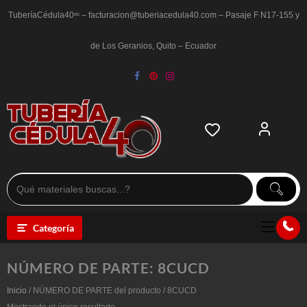
Saltar
al
TuberíaCédula40ᵉᶜ – facturacion@tuberiacedula40.com – Pasaje F N17-155 y
contenido
de Los Geranios, Quito – Ecuador
Categoría
NÚMERO DE PARTE:
8CUCD
Inicio
/ NÚMERO DE PARTE del producto / 8CUCD