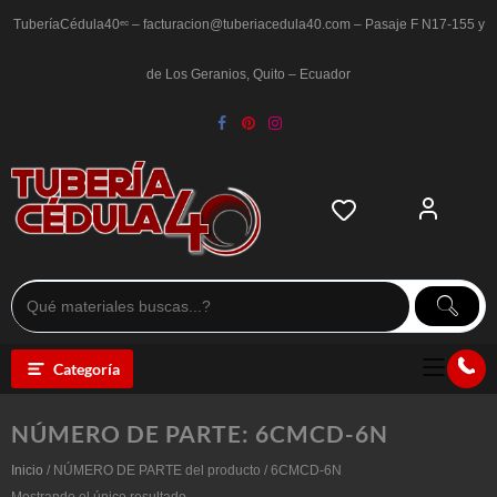
Saltar
al
TuberíaCédula40ᵉᶜ – facturacion@tuberiacedula40.com – Pasaje F N17-155 y
contenido
de Los Geranios, Quito – Ecuador
Categoría
NÚMERO DE PARTE:
6CMCD-6N
Inicio
/ NÚMERO DE PARTE del producto / 6CMCD-6N