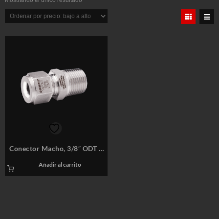
Mostrando el único resultado
Conector Macho, 3/8″ ODT x
3/8″ M-NPT, SS316 – COMFIT
Añadir al carrito
P/N: 6CMCD-6N