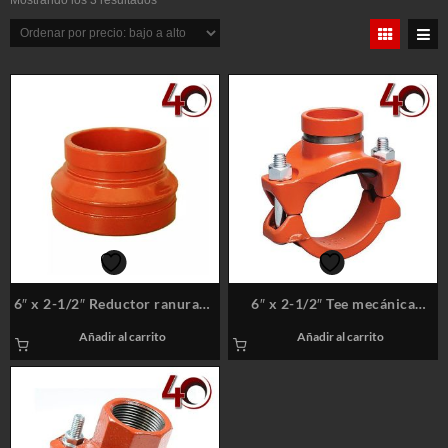
Mostrando los 3 resultados
por
precio:
bajo
a
alto
6″ x 2-1/2″ Reductor ranurado
6″ x 2-1/2″ Tee mecánica
concéntrico – Sistemas Contra
ranurada – Sistemas Contra
Añadir al carrito
Añadir al carrito
Incendios
Incendios