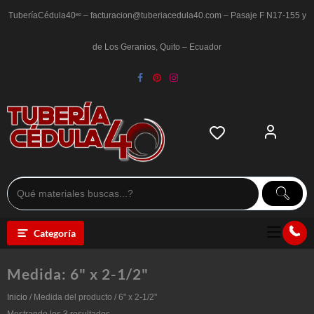
Saltar
al
TuberíaCédula40ᵉᶜ – facturacion@tuberiacedula40.com – Pasaje F N17-155 y
contenido
de Los Geranios, Quito – Ecuador
Categoría
Medida:
6" x 2-1/2"
Inicio
/ Medida del producto / 6" x 2-1/2"
Ordenado