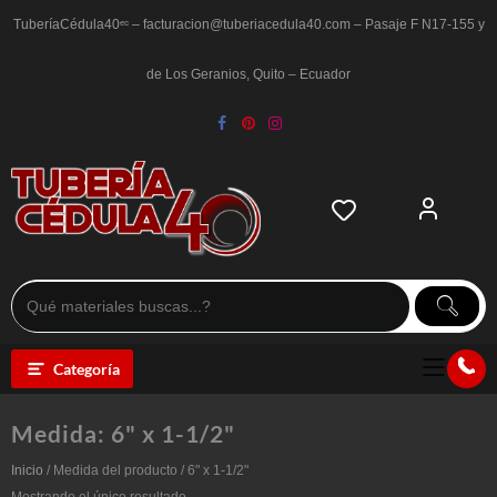
Saltar
al
TuberíaCédula40ᵉᶜ – facturacion@tuberiacedula40.com – Pasaje F N17-155 y
contenido
de Los Geranios, Quito – Ecuador
Categoría
Medida:
6" x 1-1/2"
Inicio
/ Medida del producto / 6" x 1-1/2"