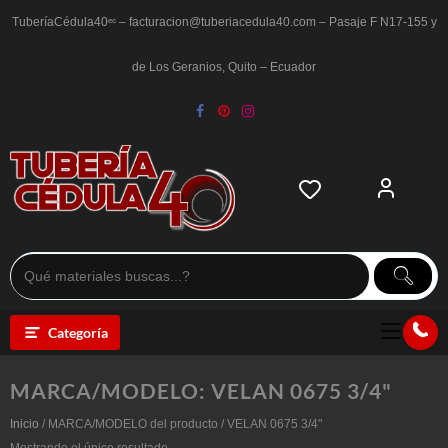
Saltar
al
TuberíaCédula40ᵉᶜ – facturacion@tuberiacedula40.com – Pasaje F N17-155 y
contenido
de Los Geranios, Quito – Ecuador
Categoría
MARCA/MODELO:
VELAN 0675 3/4"
Inicio
/ MARCA/MODELO del producto / VELAN 0675 3/4"