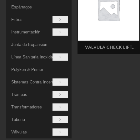
Espárragos
Filtros
Instrumentación
Junta de Expansión
VALVULA CHECK LIFT
BRONCE UNITED 50T 2″ 2″
Línea Sanitaria Inoxidable
RESORTE TEFLON 200 PSI
Polyken & Primer
Sistemas Contra Incendios
Trampas
Transformadores
Tubería
Válvulas