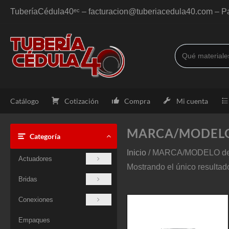
Saltar
TuberíaCédula40ᵉᶜ – facturacion@tuberiacedula40.com – Pa
al
contenido
Catálogo
Cotización
Compra
Mi cuenta
MARCA/MODEL
Categoría
Inicio
/ MARCA/MODELO del 
Actuadores
Mostrando el único resultad
Bridas
Conexiones
Empaques