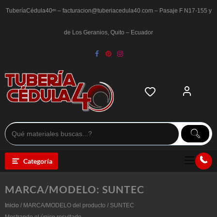
Saltar
al
TuberíaCédula40ᵉᶜ – facturacion@tuberiacedula40.com – Pasaje F N17-155 y
contenido
de Los Geranios, Quito – Ecuador
Categoría
MARCA/MODELO:
SUNTEC
Inicio
/ MARCA/MODELO del producto / SUNTEC